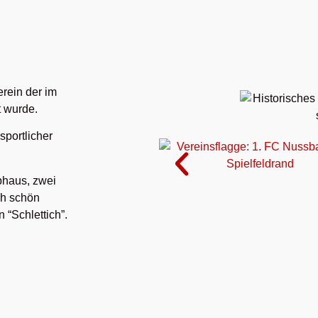
erein der im
 wurde.
sportlicher
bhaus, zwei
ch schön
“Schlettich”.