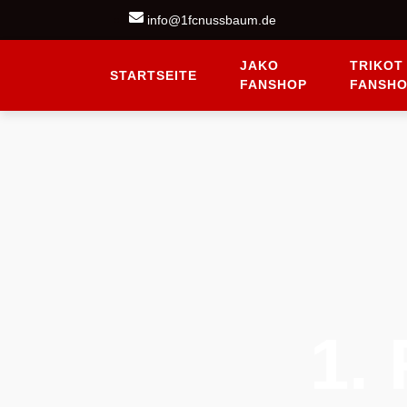
content
info@1fcnussbaum.de
JAKO
TRIKOT
STARTSEITE
FANSHOP
FANSH
1.