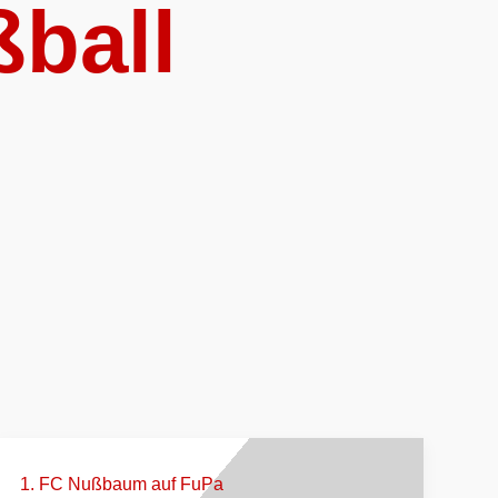
ball
1. FC Nußbaum auf FuPa