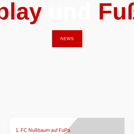
play
und
Fuß
NEWS
1. FC Nußbaum auf FuPa