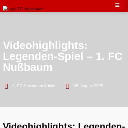
Videohighlights:
Legenden-Spiel – 1. FC
Nußbaum
1. FC Nussbaum Admin
26. August 2025
Videohighlights: Legenden-